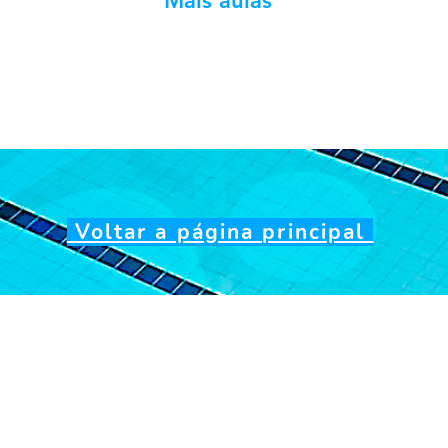
Mais aulas
Voltar a página principal
Endereço Cormecial:
a Ltda
Rua Franco Alfano, 187 -
-97
CEP 05710030 - São Pau
tos:
entregas, os planos
Telefone:
11 3589 7177
a hora da compra,