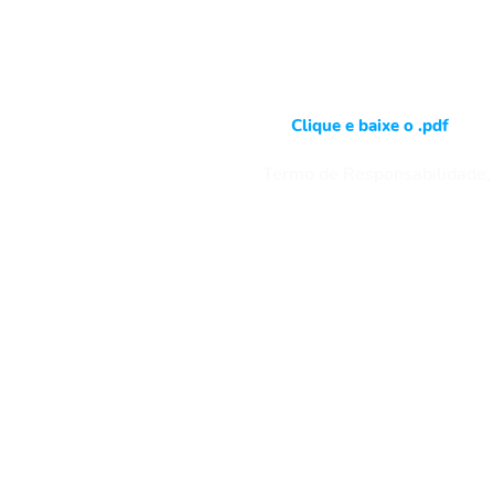
Email:
relacionamento@a
s legais a assinatura do
tuição e o início das
das em um prazo de 15 dias.
Clique e baixe o .pdf
e Cookies
Termo de Responsabilidade,
s
- Eventos
- Parceiros
rios
 Experimental
- Relatar um problema
ato