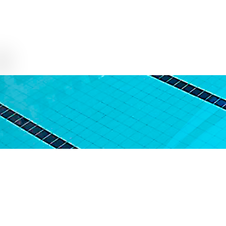
Nome da Empresa:
Acqua Morumbi Academi
CNPJ: 23.688.135/0001
Data estimada de entrega dos produ
A Acqua Morumbi Academia não faz 
adquiridos serão validad
os na mesm