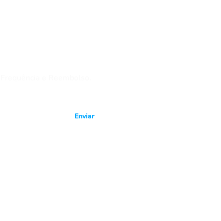
cquamorumbiacademia.com.br
 Frequência e Reembolso.
Enviar