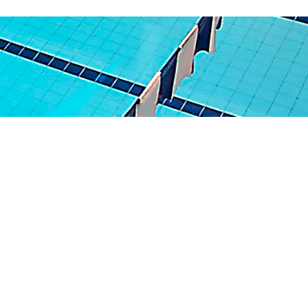
 Jardim Vazani
lo, SP
cquamorumbiacademia.com.br