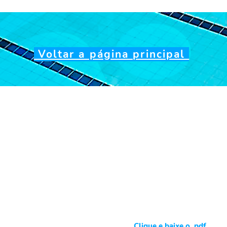
Voltar a página principal
Endereço Cormecial:
a Ltda
Rua Franco Alfano, 187 -
-97
CEP 05710030 - São Pau
tos:
entregas, os planos
Telefone:
11 3589 7177
a hora da compra,
Email:
relacionamento@a
s legais a assinatura do
tuição e o início das
das em um prazo de 15 dias.
Clique e baixe o .pdf