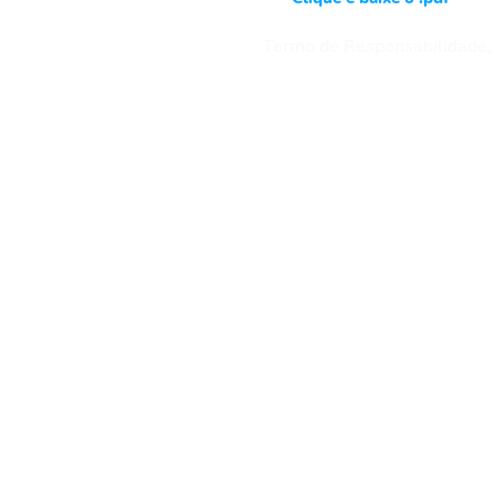
e Cookies
Termo de Responsabilidade,
s
- Eventos
- Parceiros
rios
 Experimental
- Relatar um problema
ato
 Sociais