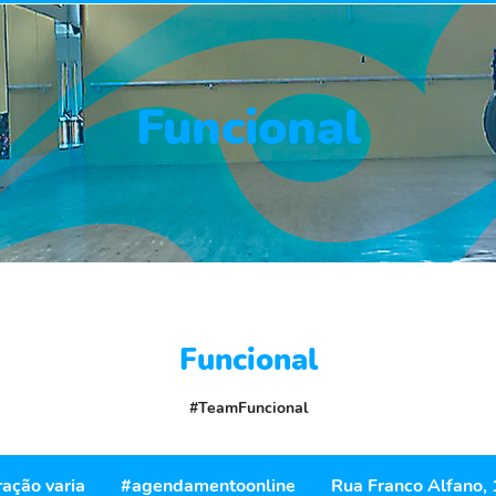
Funcional
Funcional
#TeamFuncional
#agendamentoonline
ação varia
D
#agendamentoonline
Rua Franco Alfano,