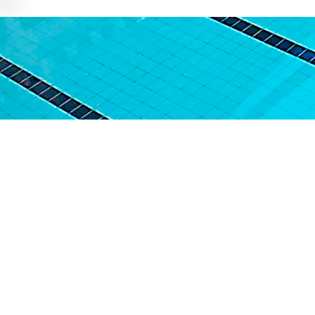
Nome da Empresa:
Acqua Morumbi Academi
CNPJ: 23.688.135/0001
Data estimada de entrega dos produ
A Acqua Morumbi Academia não faz 
adquiridos serão validad
os na mesm
ficando pendente apenas para termo
contrato
de vínculo com a nossa insti
atividades respectivamente adquiri