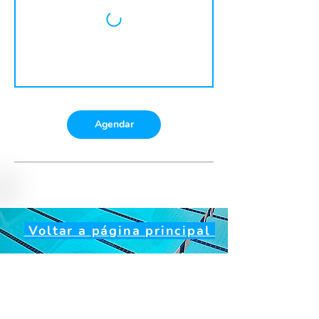
Agendar
Voltar a página principal
Nome da Empresa:
Acqua Morumbi Academia
Ltda
CNPJ:
23.688.135
/0001-97