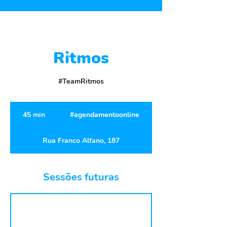
Ritmos
#TeamRitmos
#agendamentoonline
45 min
4
#agendamentoonline
5
m
Rua Franco Alfano, 187
i
n
Sessões futuras