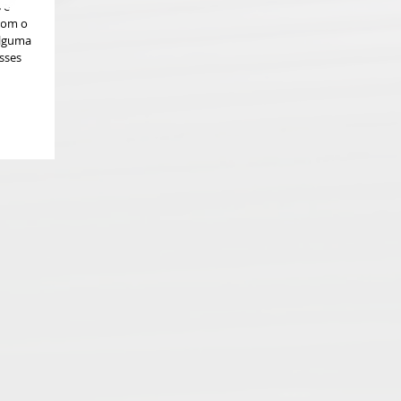
 e
com o
alguma
sses