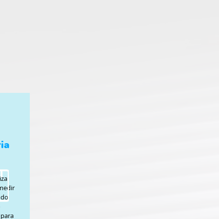
ia
iza
medir
 do
o
 para