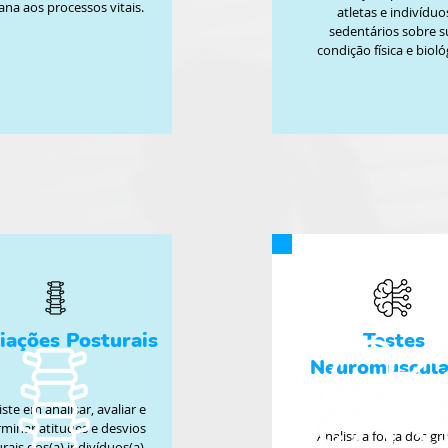
na aos processos vitais.
atletas e indivíduo
sedentários sobre s
condição física e bioló
iações Posturais
Testes
Neuromuscula
ste em analisar, avaliar e
minar atitudes e desvios
Analisa a força dos gr
rais dos(a) indivíduos(a).