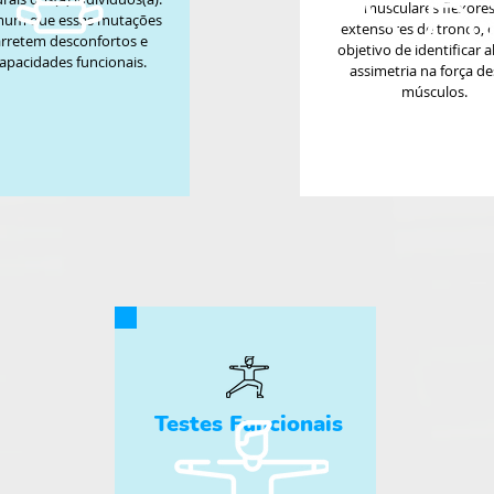
musculares flexores
mum que essas mutações
extensores de tronco, 
rretem desconfortos e
objetivo de identificar 
apacidades funcionais.
assimetria na força de
músculos.
Testes Funcionais