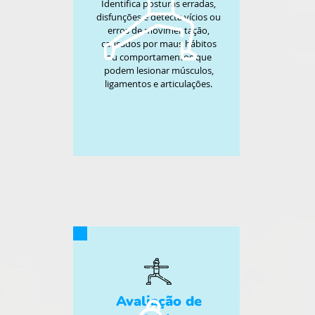
Identifica posturas erradas,
disfunções e detecta vícios ou
erros de movimentação,
causados por maus hábitos
ou comportamentos que
podem lesionar músculos,
ligamentos e articulações.
Avaliação de