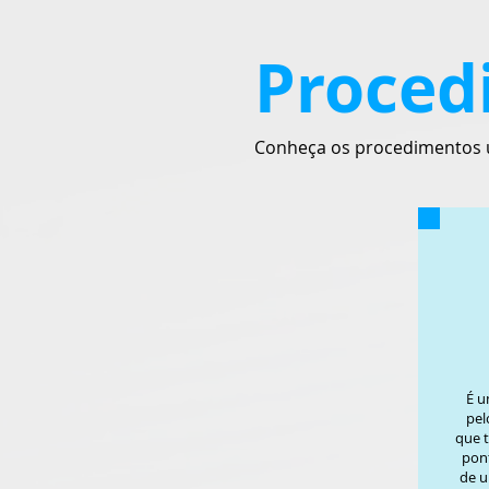
Proced
Conheça os procedimentos uti
É u
pel
que 
pont
de u