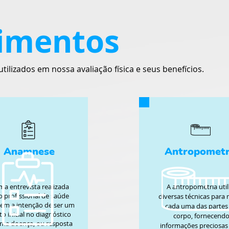
imentos
lizados em nossa avaliação física e seus benefícios.
Anamnese
Antropometr
ma entrevista realizada
A antropometria util
o profissional de saúde
diversas técnicas para 
tem a intenção de ser um
cada uma das partes
o inicial no diagnóstico
corpo, fornecend
ma doença, ou resposta
informações preciosas