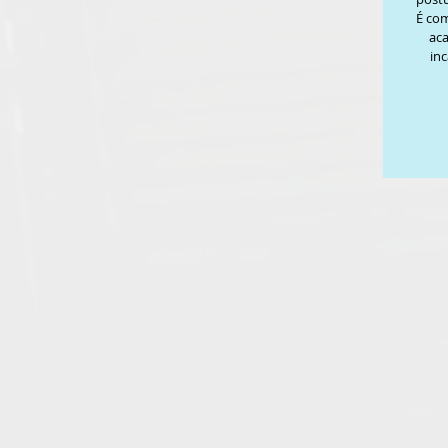
É co
aca
inc