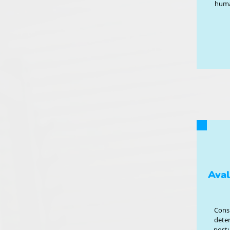
huma
Aval
Consi
deter
postu