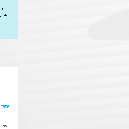
s
ua
gica.
res
upos