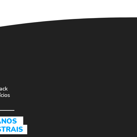
lack
cios
PLANOS
ESTRAIS