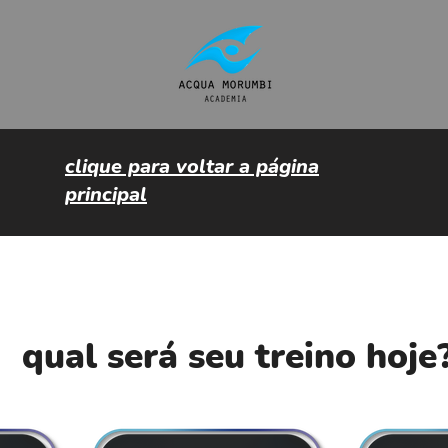
clique para voltar a página
principal
qual será seu treino hoje