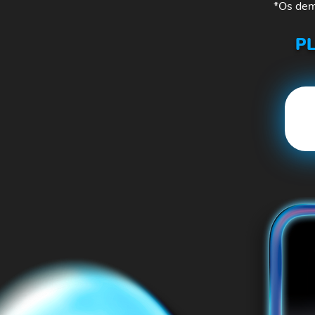
*Os dem
P