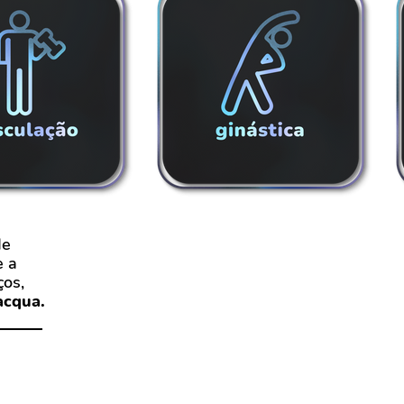
de
e a
ços,
acqua.