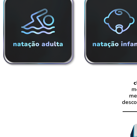
c
mo
met
desco