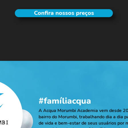
Confira nossos preços
#famíliacqua
A Acqua Morumbi Academia vem desde 201
bairro do Morumbi, trabalhando dia a dia 
de vida e bem-estar de seus usuários por m