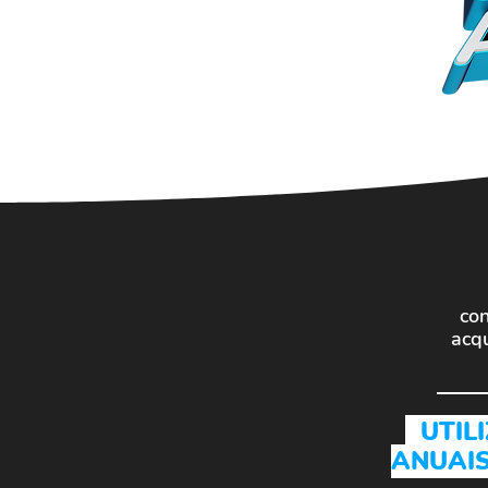
con
acqu
UTILI
ANUAIS